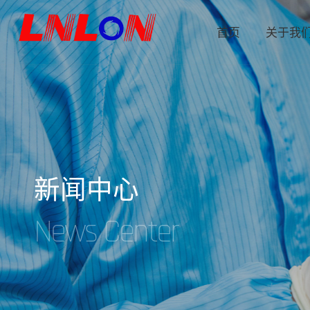
首页
关于我
新
闻
中
心
N
e
w
s
C
e
n
t
e
r