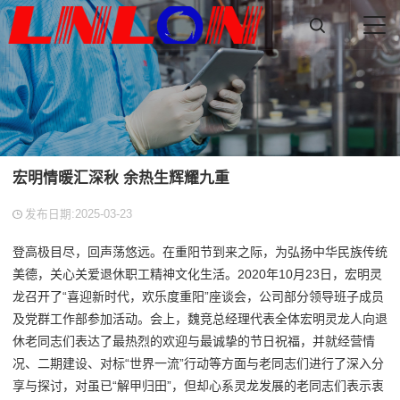

宏明情暖汇深秋 余热生辉耀九重
发布日期:
2025-03-23
登高极目尽，回声荡悠远。在重阳节到来之际，为弘扬中华民族传统
美德，关心关爱退休职工精神文化生活。2020年10月23日，宏明灵
龙召开了“喜迎新时代，欢乐度重阳”座谈会，公司部分领导班子成员
及党群工作部参加活动。会上，魏竞总经理代表全体宏明灵龙人向退
休老同志们表达了最热烈的欢迎与最诚挚的节日祝福，并就经营情
况、二期建设、对标“世界一流”行动等方面与老同志们进行了深入分
享与探讨，对虽已“解甲归田”，但却心系灵龙发展的老同志们表示衷