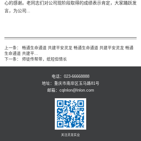
心的感谢。老同志们对公司现阶段取得的成绩表示肯定，大家踊跃发
言，为公司...
上一条：
畅通生命通道 共建平安灵龙 畅通生命通道 共建平安灵龙 畅通
生命通道 共建平...
下一条：
师徒传帮带，纸短但情长
电话：023-66668888
地址：重庆市南岸区玉马路81号
邮箱：
cqlnlon@lnlon.com
关注灵龙实业