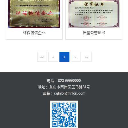
环保诚信企业
质量荣誉证书
<<
<
1
>
>>
电话：023-66668888
地址：重庆市南岸区玉马路81号
邮箱：
cqlnlon@lnlon.com